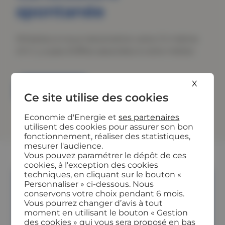
spontanée
N’hésitez à nous transmettre votre CV même
s’il n’ y a pas d’offres associées à votre métier.
X
Masque
Postuler
Ce site utilise des cookies
Economie d'Energie et
ses partenaires
utilisent des cookies pour assurer son bon
fonctionnement, réaliser des statistiques,
mesurer l'audience.
Vous pouvez paramétrer le dépôt de ces
cookies, à l'exception des cookies
techniques, en cliquant sur le bouton «
Personnaliser » ci-dessous. Nous
conservons votre choix pendant 6 mois.
Vous pourrez changer d’avis à tout
moment en utilisant le bouton « Gestion
des cookies » qui vous sera proposé en bas