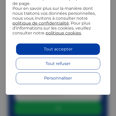
de page.
Pour en savoir plus sur la manière dont
nous traitons vos données personnelles,
nous vous invitons à consulter notre
politique de confidentialité
. Pour plus
d’informations sur les cookies, veuillez
Une fois par mois,
consulter notre
politique cookies
.
suivez l'actualité de la
rénovation
Tout accepter
énergétique en France
Tout refuser
Abonnez-vous à notre newsletter pour ne
rien manquer !
Personnaliser
Email
Envoyer